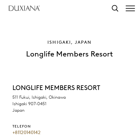
tinhalt springen
Suche
ISHIGAKI, JAPAN
Longlife Members Resort
LONGLIFE MEMBERS RESORT
511 Fukui, Ishigaki, Okinawa
Ishigaki 907-0451
Japan
TELEFON
+81120140142