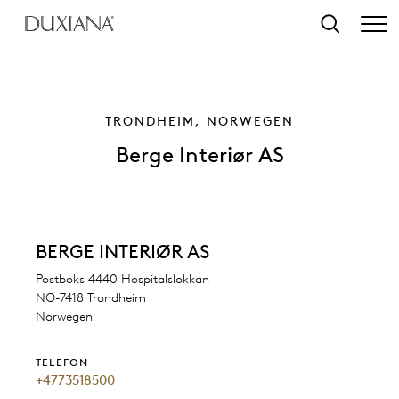
tinhalt springen
Suche
TRONDHEIM, NORWEGEN
Berge Interiør AS
BERGE INTERIØR AS
Postboks 4440 Hospitalslokkan
NO-7418 Trondheim
Norwegen
TELEFON
+4773518500