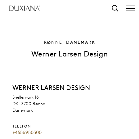
tinhalt springen
Suche
RØNNE, DÄNEMARK
Werner Larsen Design
WERNER LARSEN DESIGN
Snellemark 16
DK- 3700 Rønne
Dänemark
TELEFON
+4556950300