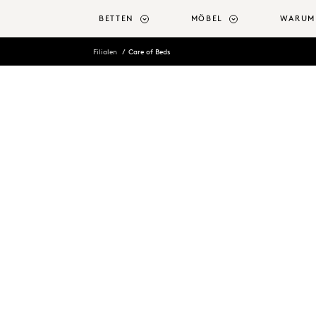
tinhalt springen
BETTEN
MÖBEL
WARUM
Filialen
Care of Beds