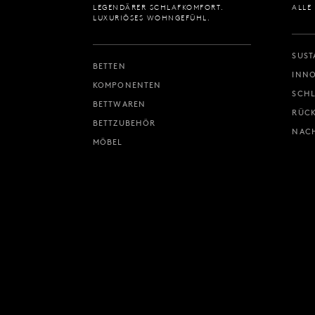
LEGENDÄRER SCHLAFKOMFORT.
ALLE
LUXURIÖSES WOHNGEFÜHL.
SUST
BETTEN
INNO
KOMPONENTEN
SCH
BETTWAREN
RÜC
BETTZUBEHÖR
NACH
MÖBEL