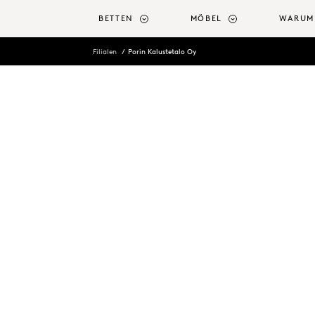
tinhalt springen
BETTEN
MÖBEL
WARUM
Filialen
Porin Kalustetalo Oy