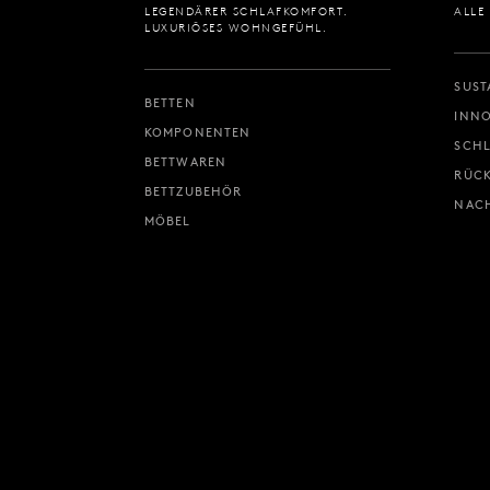
LEGENDÄRER SCHLAFKOMFORT.
ALLE
LUXURIÖSES WOHNGEFÜHL.
SUST
BETTEN
INNO
KOMPONENTEN
SCH
BETTWAREN
RÜC
BETTZUBEHÖR
NACH
MÖBEL